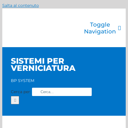
Salta al contenuto
Toggle
Navigation
Azienda
Catalogo prodotti
SISTEMI PER
Servizi
VERNICIATURA
Marchi
Contatti
BP SYSTEM
Home
Cerca per: