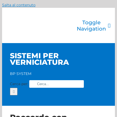
Salta al contenuto
Toggle
Navigation
Azienda
Catalogo prodotti
SISTEMI PER
Servizi
VERNICIATURA
Marchi
Contatti
BP SYSTEM
Home
Cerca per: