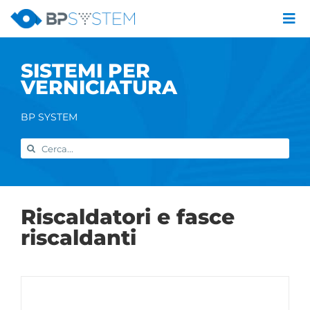
Salta
al
Tog
contenuto
Nav
Azienda
SISTEMI PER
Catalogo prodotti
VERNICIATURA
Servizi
Marchi
BP SYSTEM
Contatti
Cerca
Home
per:
Riscaldatori e fasce
riscaldanti