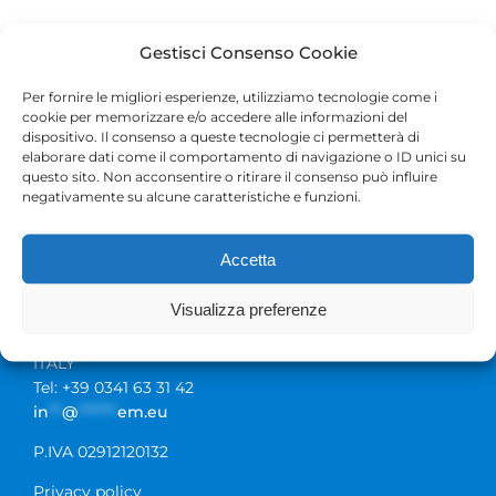
Gestisci Consenso Cookie
Per fornire le migliori esperienze, utilizziamo tecnologie come i
cookie per memorizzare e/o accedere alle informazioni del
Vuoi condividere questa
dispositivo. Il consenso a queste tecnologie ci permetterà di
pagina?
elaborare dati come il comportamento di navigazione o ID unici su
questo sito. Non acconsentire o ritirare il consenso può influire
negativamente su alcune caratteristiche e funzioni.
Accetta
Visualizza preferenze
Via Alla Spiaggia, 7/a
23900 Lecco
ITALY
Tel: +39 0341 63 31 42
in
**
@
******
em.eu
P.IVA 02912120132
Privacy policy