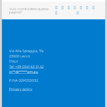
Vuoi condividere questa
pagina?
Via Alla Spiaggia, 7/a
23900 Lecco
ITALY
Tel: +39 0341 63 31 42
in
**
@
******
em.eu
P.IVA 02912120132
Privacy policy