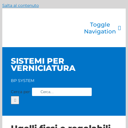
Salta al contenuto
Toggle
Navigation
Azienda
Catalogo prodotti
SISTEMI PER
Servizi
VERNICIATURA
Marchi
Contatti
BP SYSTEM
Home
Cerca per: