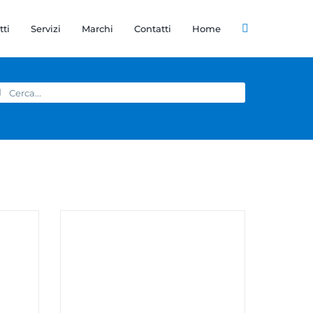
tti
Servizi
Marchi
Contatti
Home
rca
r: