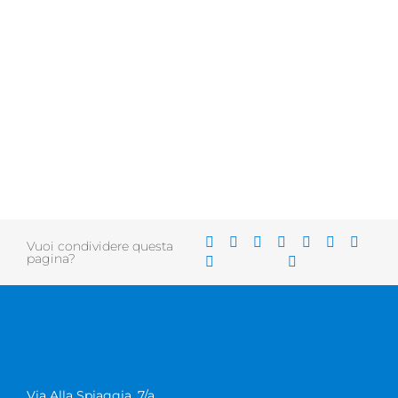
Vuoi condividere questa
pagina?
Via Alla Spiaggia, 7/a