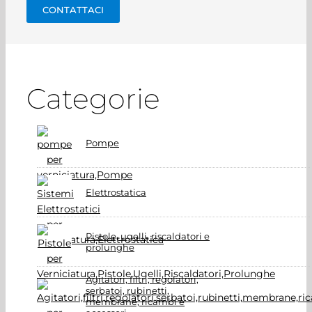
CONTATTACI
Categorie
Pompe
Elettrostatica
Pistole, ugelli, riscaldatori e
prolunghe
Agitatori, filtri, regolatori,
serbatoi, rubinetti,
membrane, ricambi e