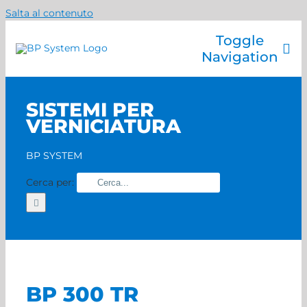
Salta al contenuto
Toggle
Navigation
Azienda
SISTEMI PER
Catalogo prodotti
VERNICIATURA
Servizi
Marchi
BP SYSTEM
Contatti
Cerca per:
Home
BP 300 TR