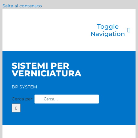
Salta al contenuto
Toggle
Navigation
Azienda
Catalogo prodotti
SISTEMI PER
Servizi
VERNICIATURA
Marchi
Contatti
BP SYSTEM
Home
Cerca per: