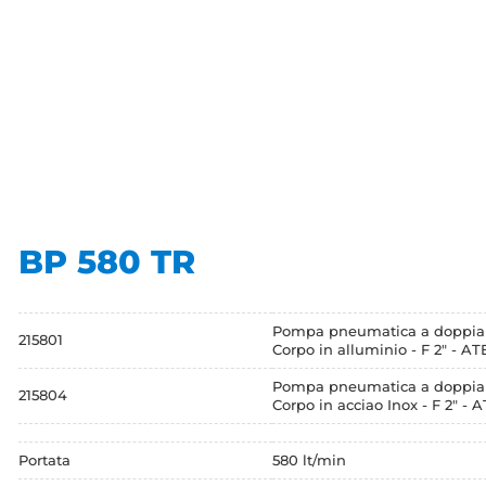
BP 580 TR
Pompa pneumatica a doppi
215801
Corpo in alluminio - F 2" - AT
Pompa pneumatica a doppi
215804
Corpo in acciao Inox - F 2" - 
Portata
580 lt/min