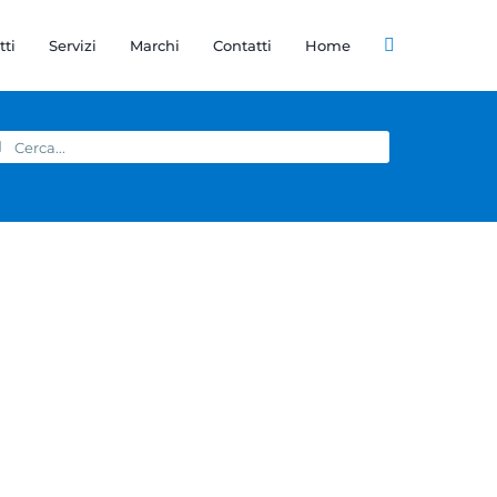
tti
Servizi
Marchi
Contatti
Home
rca
r: