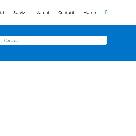
tti
Servizi
Marchi
Contatti
Home
rca
r: