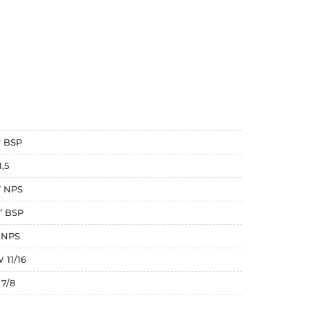
4" BSP
1,5
4” NPS
8” BSP
" NPS
 11/16
 7/8