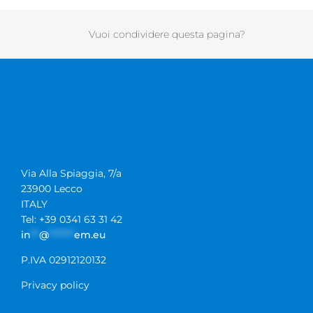
Vuoi condividere questa pagina?
Via Alla Spiaggia, 7/a
23900 Lecco
ITALY
Tel: +39 0341 63 31 42
in
**
@
******
em.eu
P.IVA 02912120132
Privacy policy