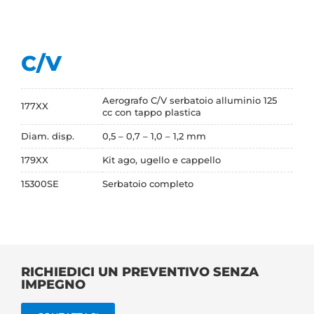
C/V
Aerografo C/V serbatoio alluminio 125
177XX
cc con tappo plastica
Diam. disp.
0,5 – 0,7 – 1,0 – 1,2 mm
179XX
Kit ago, ugello e cappello
15300SE
Serbatoio completo
RICHIEDICI UN PREVENTIVO SENZA
IMPEGNO