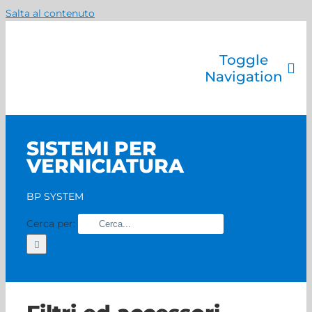
Salta al contenuto
Toggle
Navigation
Azienda
Catalogo prodotti
SISTEMI PER
Servizi
VERNICIATURA
Marchi
Contatti
BP SYSTEM
Home
Cerca per: