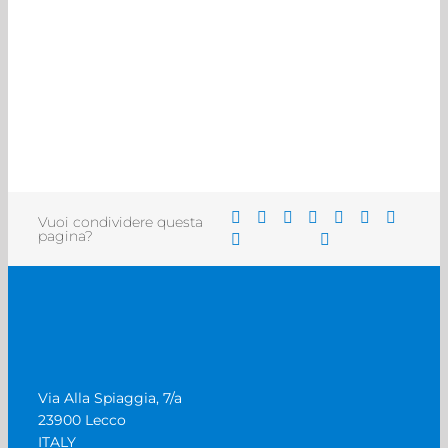
Vuoi condividere questa
pagina?
Via Alla Spiaggia, 7/a
23900 Lecco
ITALY