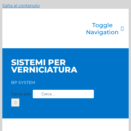
Salta al contenuto
Toggle
Navigation
Azienda
Catalogo prodotti
SISTEMI PER
Servizi
VERNICIATURA
Marchi
Contatti
BP SYSTEM
Home
Cerca per: