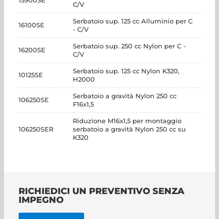
15900SE
C/V
Serbatoio sup. 125 cc Alluminio per C
16100SE
- C/V
Serbatoio sup. 250 cc Nylon per C -
16200SE
C/V
Serbatoio sup. 125 cc Nylon K320,
10125SE
H2000
Serbatoio a gravità Nylon 250 cc
106250SE
F16x1,5
Riduzione M16x1,5 per montaggio
106250SER
serbatoio a gravità Nylon 250 cc su
K320
RICHIEDICI UN PREVENTIVO SENZA
IMPEGNO