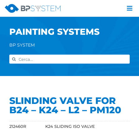
Skip
to
Tog
content
Nav
Company
PAINTING SYSTEMS
Painting systems
Services
BP SYSTEM
Brands
Search
Contact us
for:
Home
SLINDING VALVE FOR
B24 – K24 – L2 – PM120
212460R
K24 SLIDING ISO VALVE