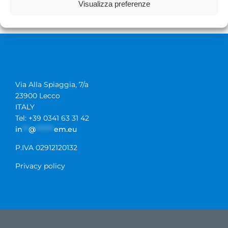
Visualizza preferenze
Do you want to share
this page?
Via Alla Spiaggia, 7/a
23900 Lecco
ITALY
Tel: +39 0341 63 31 42
in
**
@
******
em.eu
P.IVA 02912120132
Privacy policy