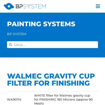
Skip
to
Tog
content
Nav
Company
PAINTING SYSTEMS
Painting systems
Services
BP SYSTEM
Brands
Search
Contact us
for:
Home
WALMEC GRAVITY CUP
FILTER FOR FINISHING
WHITE filter for Walmec gravity cup
WA90114
for FINISHING 160 Microns (approx 90
Mesh)