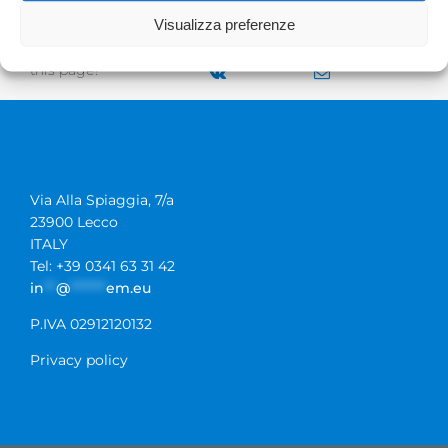
Visualizza preferenze
Do you want to share
this page?
Via Alla Spiaggia, 7/a
23900 Lecco
ITALY
Tel: +39 0341 63 31 42
in
**
@
******
em.eu
P.IVA 02912120132
Privacy policy