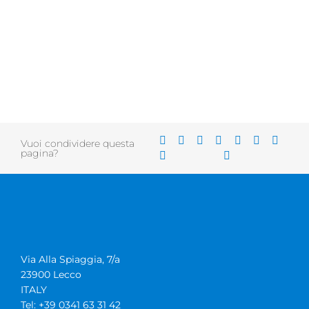
Vuoi condividere questa
pagina?
Via Alla Spiaggia, 7/a
23900 Lecco
ITALY
Tel: +39 0341 63 31 42