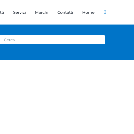
tti
Servizi
Marchi
Contatti
Home
rca
r: