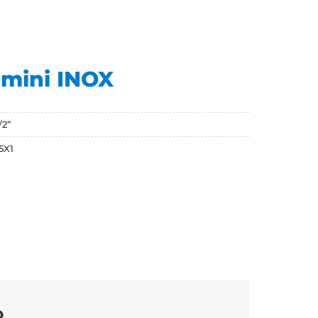
o mini INOX
/2”
5X1
O