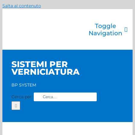
Salta al contenuto
Toggle
Navigation
Azienda
Catalogo prodotti
SISTEMI PER
Servizi
VERNICIATURA
Marchi
Contatti
BP SYSTEM
Home
Cerca per: