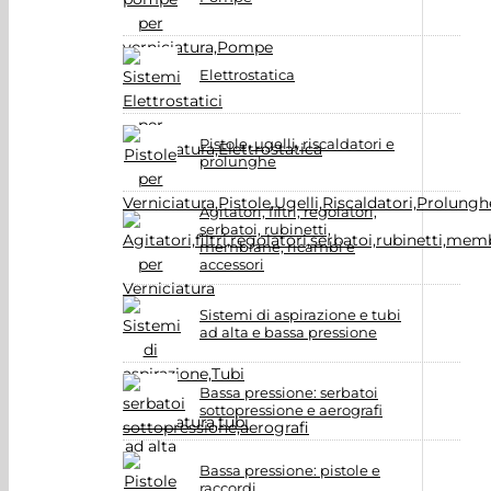
Elettrostatica
Pistole, ugelli, riscaldatori e
prolunghe
Agitatori, filtri, regolatori,
serbatoi, rubinetti,
membrane, ricambi e
accessori
Sistemi di aspirazione e tubi
ad alta e bassa pressione
Bassa pressione: serbatoi
sottopressione e aerografi
Bassa pressione: pistole e
raccordi