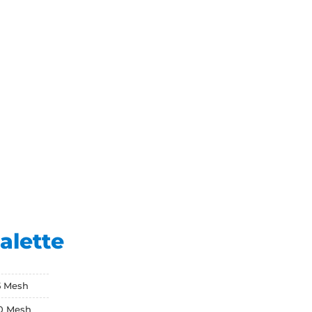
 alette
15 Mesh
30 Mesh