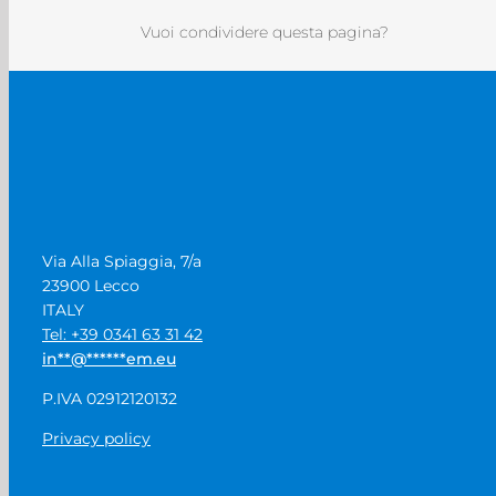
Vuoi condividere questa pagina?
Via Alla Spiaggia, 7/a
23900 Lecco
ITALY
Tel: +39 0341 63 31 42
in
**
@
******
em.eu
P.IVA 02912120132
Privacy policy