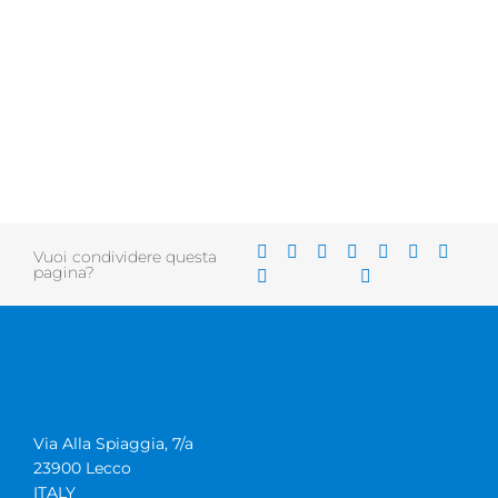
Vuoi condividere questa
pagina?
Via Alla Spiaggia, 7/a
23900 Lecco
ITALY