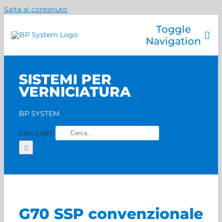
Salta al contenuto
Toggle
Navigation
Azienda
SISTEMI PER
Catalogo prodotti
VERNICIATURA
Servizi
Marchi
BP SYSTEM
Contatti
Cerca per:
Home
G70 SSP convenzionale