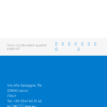
Vuoi condividere questa
pagina?
Via Alla Spiaggia, 7/a
23900 Lecco
ITALY
Tel: +39 0341 63 31 42
in
**
@
******
em.eu