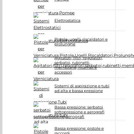
Elettrostatica
Pistole, ugelli, riscaldatori e
prolunghe
Agitatori, filtri, regolatori,
serbatoi, rubinetti,
membrane, ricambi e
accessori
Sistemi di aspirazione e tubi
ad alta e bassa pressione
Bassa pressione: serbatoi
sottopressione e aerografi
Bassa pressione: pistole e
raccordi