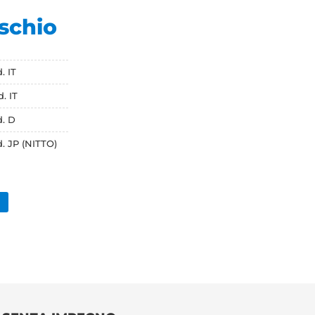
aschio
. IT
. IT
d. D
d. JP (NITTO)