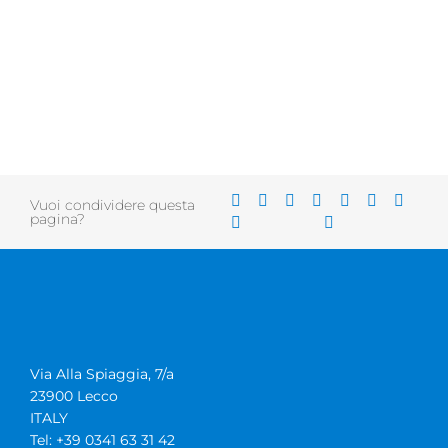
Vuoi condividere questa
pagina?
Via Alla Spiaggia, 7/a
23900 Lecco
ITALY
Tel: +39 0341 63 31 42