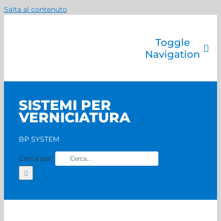
Salta al contenuto
Toggle
Navigation
Azienda
Catalogo prodotti
SISTEMI PER
Servizi
VERNICIATURA
Marchi
Contatti
BP SYSTEM
Home
Cerca per: