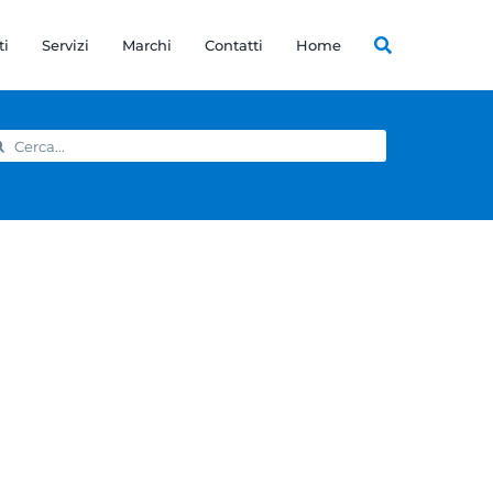
ti
Servizi
Marchi
Contatti
Home
rca
r: