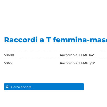
Raccordi a T femmina-mas
50600
Raccordo a T FMF 1/4"
50650
Raccordo a T FMF 3/8"
Cerca
per: