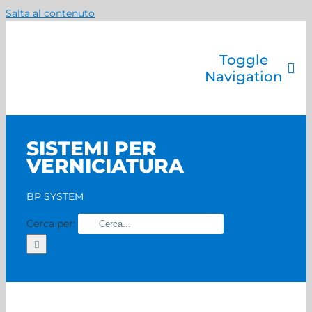
Salta al contenuto
Toggle
Navigation
Azienda
Catalogo prodotti
SISTEMI PER
Servizi
VERNICIATURA
Marchi
Contatti
BP SYSTEM
Home
Cerca per: