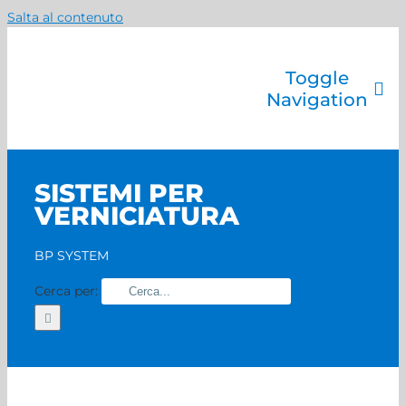
Salta al contenuto
Toggle
Navigation
Azienda
Catalogo prodotti
SISTEMI PER
Servizi
VERNICIATURA
Marchi
Contatti
BP SYSTEM
Home
Cerca per: