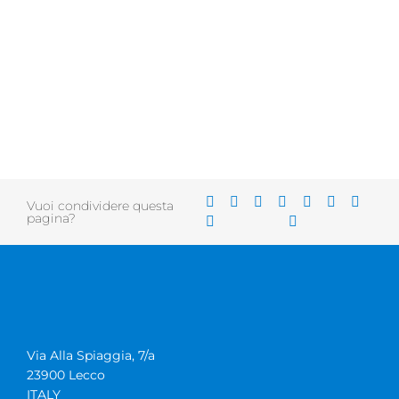
Vuoi condividere questa
pagina?
Via Alla Spiaggia, 7/a
23900 Lecco
ITALY