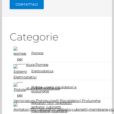
CONTATTACI
Categorie
Pompe
Elettrostatica
Pistole, ugelli, riscaldatori e
prolunghe
Agitatori, filtri, regolatori,
serbatoi, rubinetti,
membrane, ricambi e