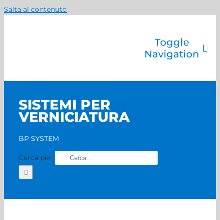
Salta al contenuto
Toggle
Navigation
Azienda
Catalogo prodotti
SISTEMI PER
Servizi
VERNICIATURA
Marchi
Contatti
BP SYSTEM
Home
Cerca per: