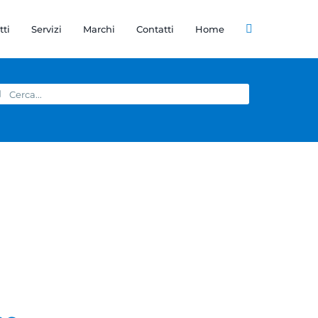
tti
Servizi
Marchi
Contatti
Home
rca
r: