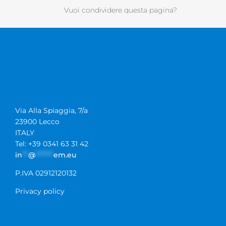
Vuoi condividere questa pagina?
Via Alla Spiaggia, 7/a
23900 Lecco
ITALY
Tel: +39 0341 63 31 42
in
**
@
******
em.eu
P.IVA 02912120132
Privacy policy