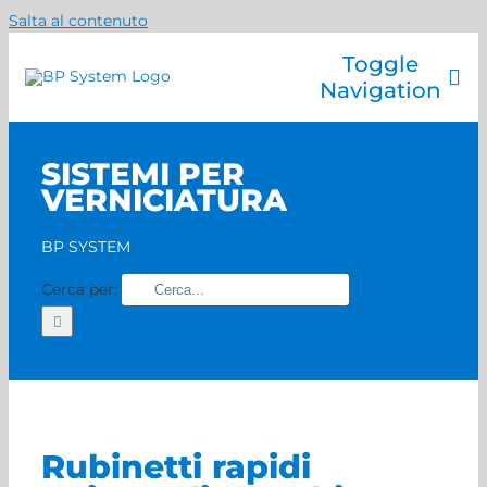
Salta al contenuto
Toggle
Navigation
Azienda
SISTEMI PER
Catalogo prodotti
VERNICIATURA
Servizi
Marchi
BP SYSTEM
Contatti
Cerca per:
Home
Rubinetti rapidi