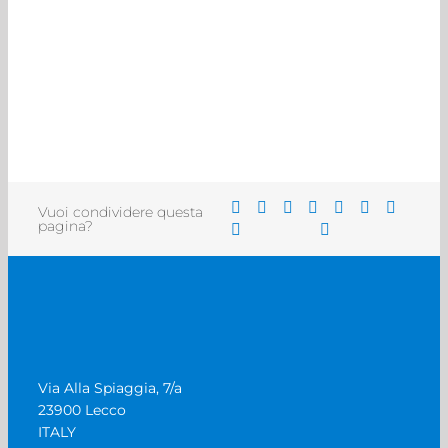
Vuoi condividere questa
pagina?
Via Alla Spiaggia, 7/a
23900 Lecco
ITALY