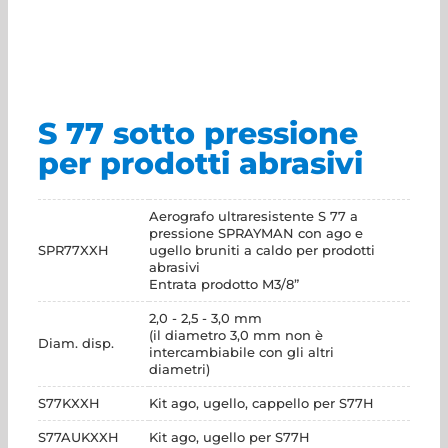
S 77 sotto pressione
per prodotti abrasivi
Aerografo ultraresistente S 77 a
pressione SPRAYMAN con ago e
SPR77XXH
ugello bruniti a caldo per prodotti
abrasivi
Entrata prodotto M3/8”
2,0 - 2,5 - 3,0 mm
(il diametro 3,0 mm non è
Diam. disp.
intercambiabile con gli altri
diametri)
S77KXXH
Kit ago, ugello, cappello per S77H
S77AUKXXH
Kit ago, ugello per S77H