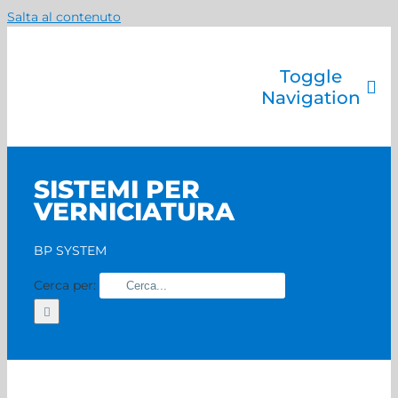
Salta al contenuto
Toggle
Navigation
Azienda
Catalogo prodotti
SISTEMI PER
Servizi
VERNICIATURA
Marchi
Contatti
BP SYSTEM
Home
Cerca per: