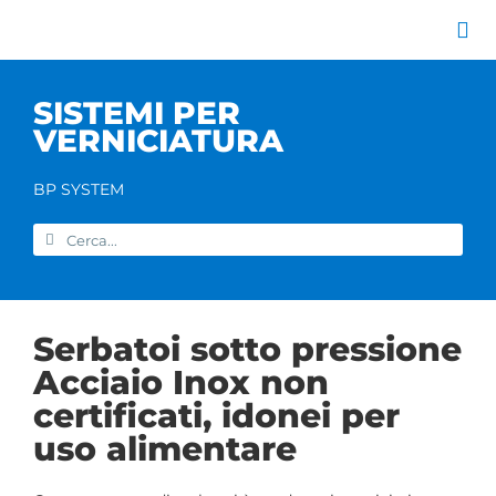
Salta
al
Tog
contenuto
Nav
Azienda
SISTEMI PER
Catalogo prodott
VERNICIATURA
Servizi
Marchi
BP SYSTEM
Contatti
Cerca
Home
per:
Serbatoi sotto pressione
Acciaio Inox non
certificati, idonei per
uso alimentare