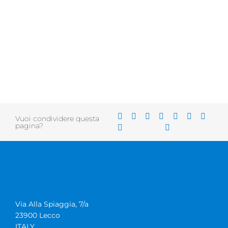
Vuoi condividere questa
pagina?
Via Alla Spiaggia, 7/a
23900 Lecco
ITALY