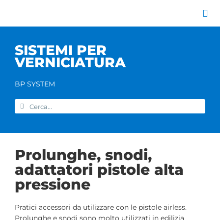
Salta
al
Tog
contenuto
Nav
Azienda
SISTEMI PER
Catalogo prodott
VERNICIATURA
Servizi
Marchi
BP SYSTEM
Contatti
Cerca
Home
per:
Prolunghe, snodi,
adattatori pistole alta
pressione
Pratici accessori da utilizzare con le pistole airless.
Prolunghe e snodi sono molto utilizzati in edilizia