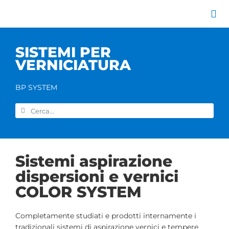
Salta
al
Tog
contenuto
Nav
Azienda
SISTEMI PER
Catalogo prodott
VERNICIATURA
Servizi
Marchi
BP SYSTEM
Contatti
Cerca
Home
per:
Sistemi aspirazione
dispersioni e vernici
COLOR SYSTEM
Completamente studiati e prodotti internamente i
tradizionali sistemi di aspirazione vernici e tempere