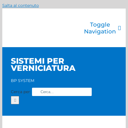
Salta al contenuto
Toggle
Navigation
Azienda
Catalogo prodotti
SISTEMI PER
Servizi
VERNICIATURA
Marchi
Contatti
BP SYSTEM
Home
Cerca per: