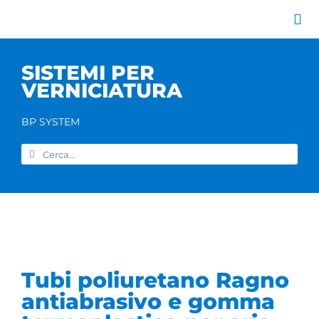
Salta
al
Tog
contenuto
Nav
Azienda
SISTEMI PER
Catalogo prodott
VERNICIATURA
Servizi
Marchi
BP SYSTEM
Contatti
Cerca
Home
per:
Tubi poliuretano Ragno
antiabrasivo e gomma