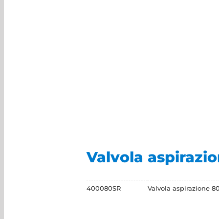
Valvola aspirazi
400080SR
Valvola aspirazione 8