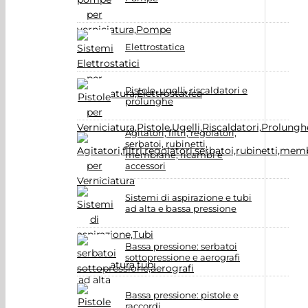
Elettrostatica
Pistole, ugelli, riscaldatori e
prolunghe
Agitatori, filtri, regolatori,
serbatoi, rubinetti,
membrane, ricambi e
accessori
Sistemi di aspirazione e tubi
ad alta e bassa pressione
Bassa pressione: serbatoi
sottopressione e aerografi
Bassa pressione: pistole e
raccordi