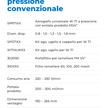
pressione
convenzionale
Aerografo universale W 71 a pressione
SPR71XX
con entrata prodotto M1/4”
Diam. disp.
0,8 - 1,0 - 1,3 - 1,5 - 1,8 mm
SPS71XX
Kit ago, ugello e cappello per W 71
W71AUKXX
Kit ago, ugello per W 71
302090
Portafiltro per lamellare FM 1/4”
310XX0
Filtro lamellare 60, 100, 200 mesh
Consumo aria
220 – 250 lt/min
Portata
200 – 300 ml/min
prodotto
Dimensione
190 – 265 mm
ventaglio