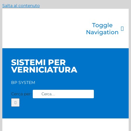
Salta al contenuto
Toggle
Navigation
Azienda
Catalogo prodotti
SISTEMI PER
Servizi
VERNICIATURA
Marchi
Contatti
BP SYSTEM
Home
Cerca per: