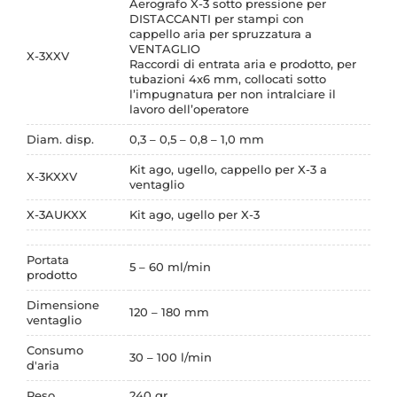
Aerografo X-3 sotto pressione per
DISTACCANTI per stampi con
cappello aria per spruzzatura a
VENTAGLIO
X-3XXV
Raccordi di entrata aria e prodotto, per
tubazioni 4x6 mm, collocati sotto
l’impugnatura per non intralciare il
lavoro dell’operatore
Diam. disp.
0,3 – 0,5 – 0,8 – 1,0 mm
Kit ago, ugello, cappello per X-3 a
X-3KXXV
ventaglio
X-3AUKXX
Kit ago, ugello per X-3
Portata
5 – 60 ml/min
prodotto
Dimensione
120 – 180 mm
ventaglio
Consumo
30 – 100 l/min
d'aria
Peso
240 gr