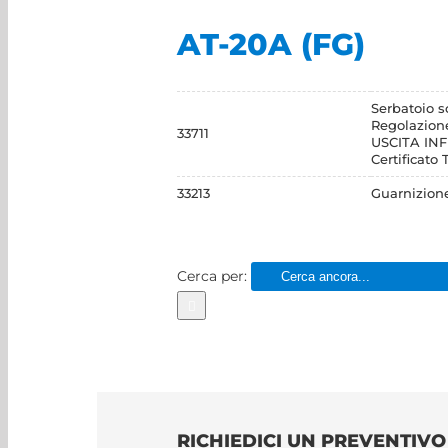
AT-20A (FG)
Serbatoio s
Regolazion
33711
USCITA IN
Certificato
33213
Guarnizion
Cerca per:
RICHIEDICI UN PREVENTIV