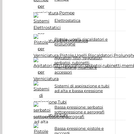
Elettrostatica
Pistole, ugelli, riscaldatori e
prolunghe
Agitatori, filtri, regolatori,
serbatoi, rubinetti,
membrane, ricambi e
accessori
Sistemi di aspirazione e tubi
ad alta e bassa pressione
Bassa pressione: serbatoi
sottopressione e aerografi
Bassa pressione: pistole e
raccordi