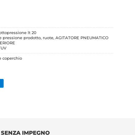
ottopressione lt 20
e pressione prodotto, ruote, AGITATORE PNEUMATICO
FERIORE
 TUV
e coperchio
O SENZA IMPEGNO