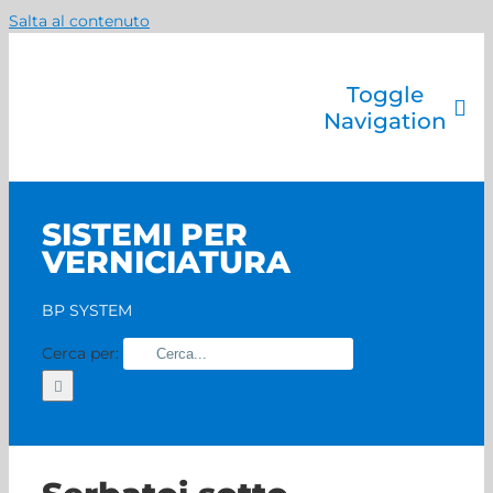
Salta al contenuto
Toggle
Navigation
Azienda
Catalogo prodotti
SISTEMI PER
Servizi
VERNICIATURA
Marchi
Contatti
BP SYSTEM
Home
Cerca per: