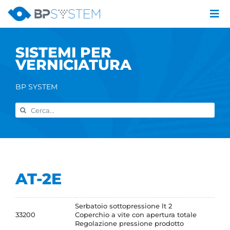
Salta
al
Tog
contenuto
Nav
Azienda
SISTEMI PER
Catalogo prodotti
VERNICIATURA
Servizi
Marchi
BP SYSTEM
Contatti
Cerca
Home
per:
AT-2E
Serbatoio sottopressione lt 2
33200
Coperchio a vite con apertura totale
Regolazione pressione prodotto