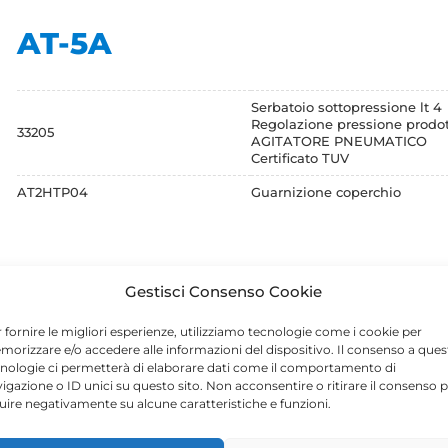
AT-5A
Serbatoio sottopressione lt 4
Regolazione pressione prodo
33205
AGITATORE PNEUMATICO
Certificato TUV
AT2HTP04
Guarnizione coperchio
Cerca
Gestisci Consenso Cookie
per:
 fornire le migliori esperienze, utilizziamo tecnologie come i cookie per
orizzare e/o accedere alle informazioni del dispositivo. Il consenso a ques
nologie ci permetterà di elaborare dati come il comportamento di
igazione o ID unici su questo sito. Non acconsentire o ritirare il consenso 
luire negativamente su alcune caratteristiche e funzioni.
RICHIEDICI UN PREVENTIVO SENZA IMPEGN