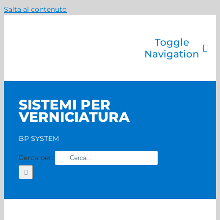
Salta al contenuto
Toggle
Navigation
Azienda
Catalogo prodotti
SISTEMI PER
Servizi
VERNICIATURA
Marchi
Contatti
BP SYSTEM
Home
Cerca per: