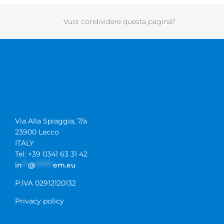
Vuoi condividere questa pagina?
Via Alla Spiaggia, 7/a
23900 Lecco
ITALY
Tel: +39 0341 63 31 42
in
**
@
******
em.eu
P.IVA 02912120132
Privacy policy