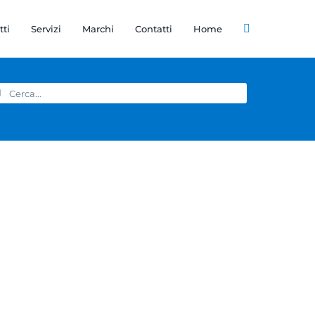
tti
Servizi
Marchi
Contatti
Home
rca
r: