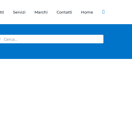
tti
Servizi
Marchi
Contatti
Home
rca
r: