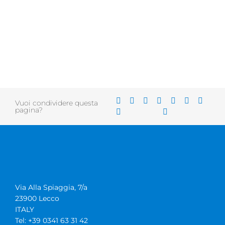
Vuoi condividere questa
pagina?
Via Alla Spiaggia, 7/a
23900 Lecco
ITALY
Tel: +39 0341 63 31 42