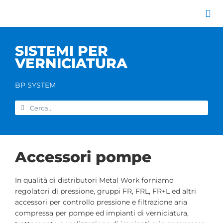
Salta
al
Tog
contenuto
Nav
Azienda
SISTEMI PER
Catalogo prodott
VERNICIATURA
Servizi
Marchi
BP SYSTEM
Contatti
Cerca
Home
per:
Accessori pompe
In qualità di distributori Metal Work forniamo
regolatori di pressione, gruppi FR, FRL, FR+L ed altri
accessori per controllo pressione e filtrazione aria
compressa per pompe ed impianti di verniciatura,